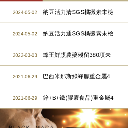
納豆活力清SGS橘黴素未檢
2024-05-02
納豆活力通SGS橘黴素未檢
驗報告
2024-05-02
蜂王鮮漿農藥殘留380項未
驗報告
2022-03-03
巴西米那斯綠蜂膠重金屬4
檢出檢驗報告
2021-06-29
鋅+B+鐵(膠囊食品)重金屬4
項未檢出檢驗報告
2021-06-29
項未檢出檢驗報告