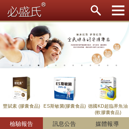
豐賦素 (膠囊食品)
ES斯敏菌(膠囊食品)
德國KD超臨界魚油
(軟膠囊食品)
檢驗報告
訊息公告
媒體報導