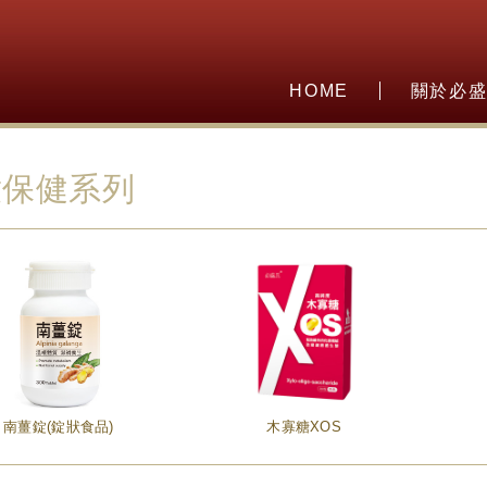
HOME
關於必
童保健系列
南薑錠(錠狀食品)
木寡糖XOS