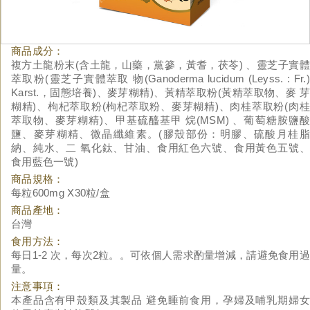
商品成分：
複方土龍粉末(含土龍，山藥，黨篸，黃耆，茯苓) 、靈芝子實體
萃取粉(靈芝子實體萃取 物(Ganoderma lucidum (Leyss. : Fr.)
Karst.，固態培養)、麥芽糊精)、黃精萃取粉(黃精萃取物、麥 芽
糊精)、枸杞萃取粉(枸杞萃取粉、麥芽糊精)、肉桂萃取粉(肉桂
萃取物、麥芽糊精)、甲基硫醯基甲 烷(MSM) 、葡萄糖胺鹽酸
鹽、麥芽糊精、微晶纖維素。(膠殼部份：明膠、硫酸月桂脂
納、純水、二 氧化鈦、甘油、食用紅色六號、食用黃色五號、
食用藍色一號)
商品規格：
每粒600mg X30粒/盒
商品產地：
台灣
食用方法：
每日1-2 次，每次2粒。。可依個人需求酌量增減，請避免食用過
量。
注意事項：
本產品含有甲殼類及其製品 避免睡前食用，孕婦及哺乳期婦女